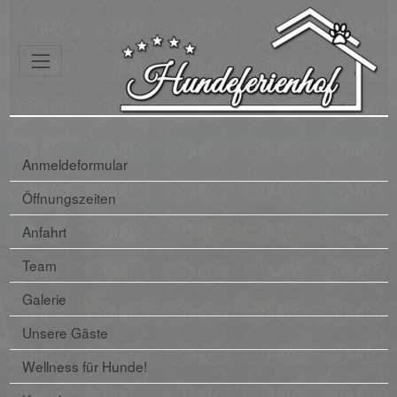
Anmeldeformular
Öffnungszeiten
Anfahrt
Team
Galerie
Unsere Gäste
Wellness für Hunde!